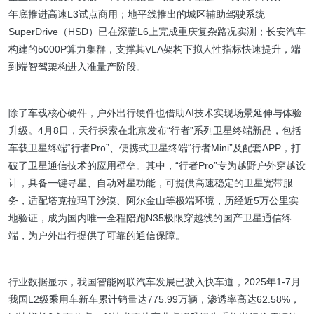
年底推进高速L3试点商用；地平线推出的城区辅助驾驶系统
SuperDrive（HSD）已在深蓝L6上完成重庆复杂路况实测；长安汽车
构建的5000P算力集群，支撑其VLA架构下拟人性指标快速提升，端
到端智驾架构进入准量产阶段。
除了车载核心硬件，户外出行硬件也借助AI技术实现场景延伸与体验
升级。4月8日，天行探索在北京发布“行者”系列卫星终端新品，包括
车载卫星终端“行者Pro”、便携式卫星终端“行者Mini”及配套APP，打
破了卫星通信技术的应用壁垒。其中，“行者Pro”专为越野户外穿越设
计，具备一键寻星、自动对星功能，可提供高速稳定的卫星宽带服
务，适配塔克拉玛干沙漠、阿尔金山等极端环境，历经近5万公里实
地验证，成为国内唯一全程陪跑N35极限穿越线的国产卫星通信终
端，为户外出行提供了可靠的通信保障。
行业数据显示，我国智能网联汽车发展已驶入快车道，2025年1-7月
我国L2级乘用车新车累计销量达775.99万辆，渗透率高达62.58%，