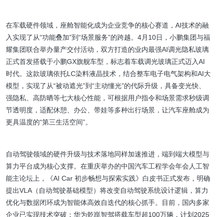
在车载硬件领域，座舱智能化成为企业竞争的核心赛道，AI技术的融
入实现了从“功能叠加”到“场景服务”的跨越。4月10日，小鹏集团与福
耀集团联合举办量产交付活动，双方打造的业内最强AI调光隐私玻璃
正式首发搭载于小鹏GX旗舰车型，标志着车载调光玻璃正式迈入AI
时代。这款玻璃依托LC染料液晶技术，结合整车电子电气架构和AI大
模型，实现了从“被动遮光”到“主动懂光”的代际升级，具备变光快、
强隐私、高防晒等七大核心性能，可根据用户指令和场景需求秒级调
节透明度，适配休憩、办公、带娃等多种出行场景，让汽车座舱成为
更具温度的“第三生活空间”。
自动驾驶领域的硬件升级与技术落地同样加速推进，端到端大模型与
算力平台成为核心支撑。在重庆举办的中国汽车工程学会年会人工智
能主论坛上，《AI Car 初步畅想与探索实践》白皮书正式发布，明确
提出VLA（自动驾驶基础模型）将改变自动驾驶系统设计逻辑，算力
优化与数据闭环成为智能体高效自迭代的核心抓手。目前，国内多家
企业已实现技术突破：华为乾崑智驾搭载车型超100万辆，计划2025