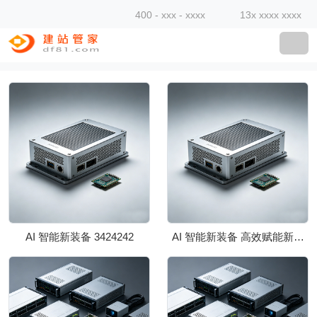
400 - xxx - xxxx
13x xxxx xxxx
AI 智能新装备 3424242
AI 智能新装备 高效赋能新工
业